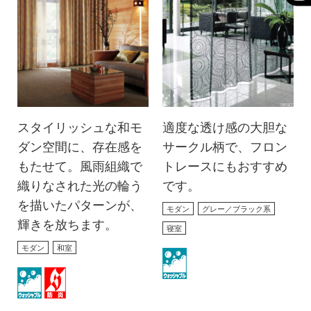
スタイリッシュな和モ
適度な透け感の大胆な
ダン空間に、存在感を
サークル柄で、フロン
もたせて。風雨組織で
トレースにもおすすめ
織りなされた光の輪う
です。
を描いたパターンが、
モダン
グレー／ブラック系
輝きを放ちます。
寝室
モダン
和室