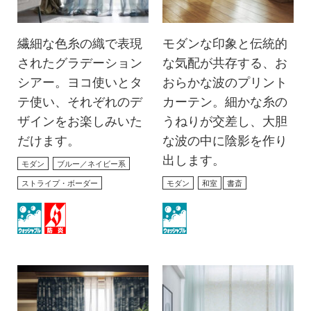
繊細な色糸の織で表現
モダンな印象と伝統的
されたグラデーション
な気配が共存する、お
シアー。ヨコ使いとタ
おらかな波のプリント
テ使い、それぞれのデ
カーテン。細かな糸の
ザインをお楽しみいた
うねりが交差し、大胆
だけます。
な波の中に陰影を作り
出します。
モダン
ブルー／ネイビー系
ストライプ・ボーダー
モダン
和室
書斎