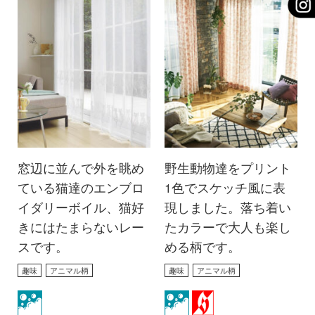
窓辺に並んで外を眺め
野生動物達をプリント
ている猫達のエンブロ
1色でスケッチ風に表
イダリーボイル、猫好
現しました。落ち着い
きにはたまらないレー
たカラーで大人も楽し
スです。
める柄です。
趣味
アニマル柄
趣味
アニマル柄