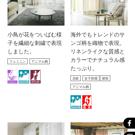
小鳥が花をついばむ様
海外でもトレンドのサ
子を繊細な刺繍で表現
ンゴ柄を織物で表現。
しました。
リネンライクな質感と
カラーでナチュラル感
フェミニン
アニマル柄
たっぷり。
北欧
女子部屋
寝室
アニマル柄