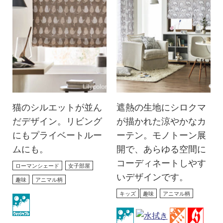
猫のシルエットが並ん
遮熱の生地にシロクマ
だデザイン。リビング
が描かれた涼やかなカ
にもプライベートルー
ーテン。モノトーン展
ムにも。
開で、あらゆる空間に
コーディネートしやす
ローマンシェード
女子部屋
いデザインです。
趣味
アニマル柄
キッズ
趣味
アニマル柄