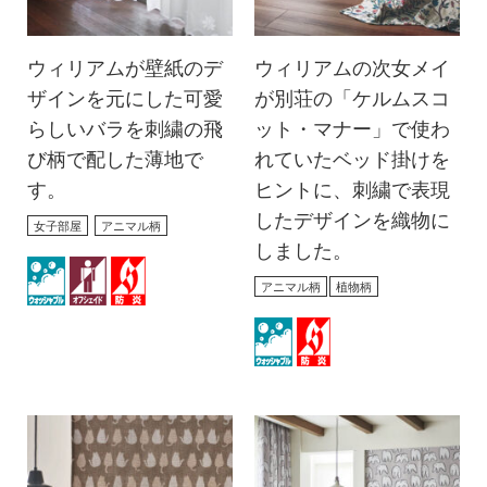
ウィリアムが壁紙のデ
ウィリアムの次女メイ
ザインを元にした可愛
が別荘の「ケルムスコ
らしいバラを刺繍の飛
ット・マナー」で使わ
び柄で配した薄地で
れていたベッド掛けを
す。
ヒントに、刺繍で表現
したデザインを織物に
女子部屋
アニマル柄
しました。
アニマル柄
植物柄