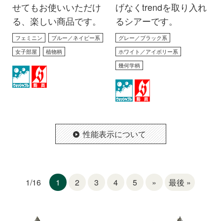
せてもお使いいただけ
げなくtrendを取り入れ
る、楽しい商品です。
るシアーです。
フェミニン
ブルー／ネイビー系
グレー／ブラック系
女子部屋
植物柄
ホワイト／アイボリー系
幾何学柄
性能表示について
1
2
3
4
5
»
最後 »
1/16