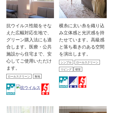
抗ウイルス性能をそな
横糸に太い糸を織り込
えた広幅対応生地で、
み立体感と光沢感を持
グリーン購入法にも適
たせています。高級感
合します。医療・公共
と落ち着きのある空間
施設から住宅まで、安
を演出します。
心してご使用いただけ
シンプル
ロールスクリーン
ます。
リビング
寝室
ロールスクリーン
無地