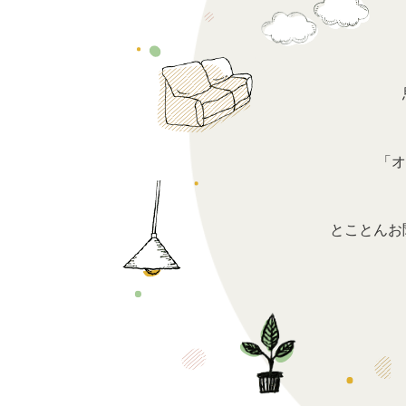
「オ
とことんお