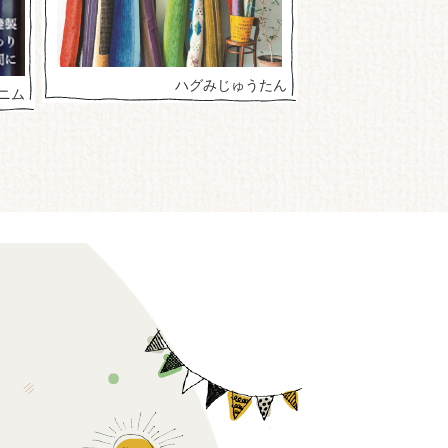
ハグみじゅうたん
ウィリア
ニム