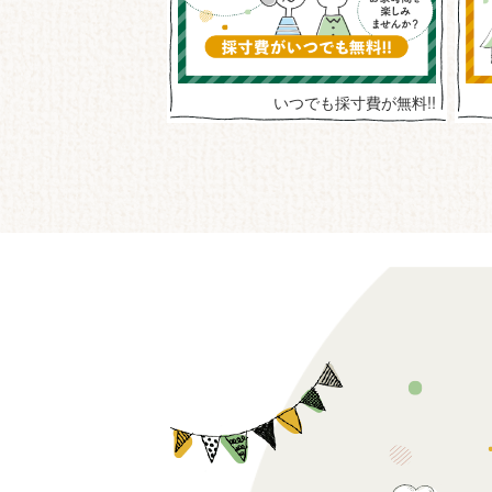
ィリアムモリス フェア
いつでも採寸費が無料!!