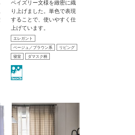
あ
ペイズリー文様を緻密に織
込
り上げました。単色で表現
素
することで、使いやすく仕
上げています。
エレガント
ベージュ／ブラウン系
リビング
寝室
ダマスク柄