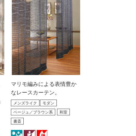
に
マリモ編みによる表情豊か
。
なレースカーテン。
糸
メンズライク
モダン
。
ベージュ／ブラウン系
和室
書斎