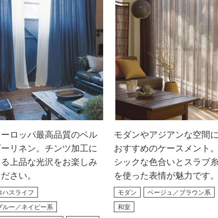
ヨーロッパ最高品質のベル
モダンやアジアンな空間
ギーリネン。チンツ加工に
おすすめのケースメント
よる上品な光沢をお楽しみ
シックな色合いとスラブ
ください。
を使った表情が魅力です
ロハスライフ
モダン
ベージュ／ブラウン系
ブルー／ネイビー系
和室