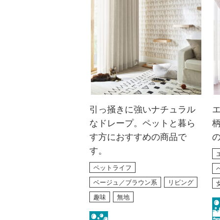
引っ掻きに強いナチュラル
なドレープ。ペットと暮ら
す方におすすめの商品で
ペットライフ
ベージュ／ブラウン系
リビング
趣味
無地