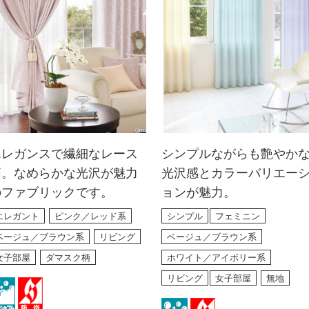
エレガンスで繊細なレース
シンプルながらも艶やか
柄。なめらかな光沢が魅力
光沢感とカラーバリエー
のファブリックです。
ョンが魅力。
エレガント
ピンク／レッド系
シンプル
フェミニン
ベージュ／ブラウン系
リビング
ベージュ／ブラウン系
女子部屋
ダマスク柄
ホワイト／アイボリー系
リビング
女子部屋
無地