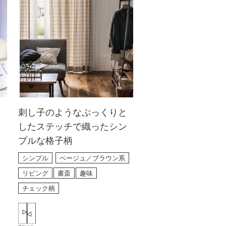
な
刺し子のようなぷっくりと
シ
したステッチで織ったシン
プルな格子柄
シンプル
ベージュ／ブラウン系
リビング
書斎
趣味
チェック柄