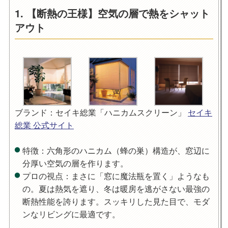
1. 【断熱の王様】空気の層で熱をシャット
アウト
ブランド：セイキ総業「ハニカムスクリーン」
セイキ
総業 公式サイト
特徴
：六角形のハニカム（蜂の巣）構造が、窓辺に
分厚い空気の層を作ります。
プロの視点
：まさに「窓に魔法瓶を置く」ようなも
の。夏は熱気を遮り、冬は暖房を逃がさない最強の
断熱性能を誇ります。スッキリした見た目で、モダ
ンなリビングに最適です。