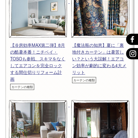
【冷房効率MAX第二弾】8月
【魔法瓶の知恵】夏に「裏
の酷暑本番！ニチベイ・
地付きカーテン」は暑苦し
TOSOも参戦、スキマをなく
い？という大誤解！エアコ
してエアコンを完全ロック
ン効率が劇的に変わる4大メ
する間仕切りリフォーム計
リット
画
カーテンの種類
カーテンの種類