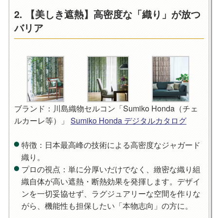
2. 【美しき遮熱】高密度な「織り」が放つ
バリア
ブランド：川島織物セルコン「Sumiko Honda（チェ
ルカーレ等）」
Sumiko Honda デジタルカタログ
特徴
：日本最高峰の技術による高密度なジャガード
織り。
プロの視点
：単に分厚いだけでなく、緻密な織り組
織自体が高い遮熱・断熱効果を発揮します。デザイ
ンを一切妥協せず、ラグジュアリーな空間を作りな
がら、機能性も担保したい「本物志向」の方に。