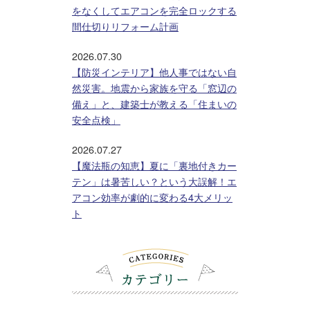
をなくしてエアコンを完全ロックする
間仕切りリフォーム計画
2026.07.30
【防災インテリア】他人事ではない自
然災害。地震から家族を守る「窓辺の
備え」と、建築士が教える「住まいの
安全点検」
2026.07.27
【魔法瓶の知恵】夏に「裏地付きカー
テン」は暑苦しい？という大誤解！エ
アコン効率が劇的に変わる4大メリッ
ト