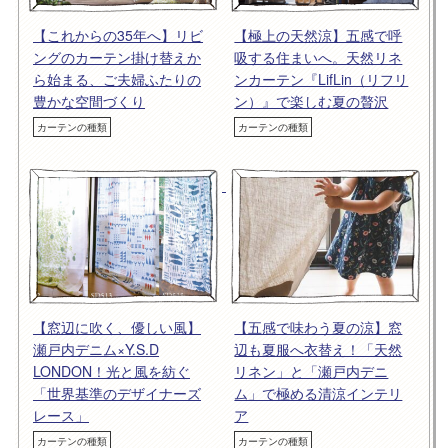
【これからの35年へ】リビ
【極上の天然涼】五感で呼
ングのカーテン掛け替えか
吸する住まいへ。天然リネ
ら始まる、ご夫婦ふたりの
ンカーテン『LifLin（リフリ
豊かな空間づくり
ン）』で楽しむ夏の贅沢
カーテンの種類
カーテンの種類
【窓辺に吹く、優しい風】
【五感で味わう夏の涼】窓
瀬戸内デニム×Y.S.D
辺も夏服へ衣替え！「天然
LONDON！光と風を紡ぐ
リネン」と「瀬戸内デニ
「世界基準のデザイナーズ
ム」で極める清涼インテリ
レース」
ア
カーテンの種類
カーテンの種類