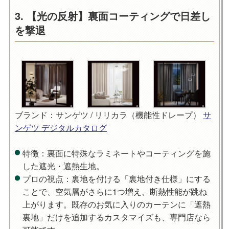
3. 【光の反射】裏面コーティングで日差し
を撃退
ブランド：サンゲツ / リリカラ（機能性ドレープ）
サ
ンゲツ デジタルカタログ
特徴
：裏面に特殊なラミネートやコーティングを施
した遮光・遮熱生地。
プロの視点
：裏地を付ける「裏地付き仕様」にする
ことで、空気層がさらに1つ増え、断熱性能が跳ね
上がります。既存のお気に入りのカーテンに「遮熱
裏地」だけを追加するカスタマイズも、専門店なら