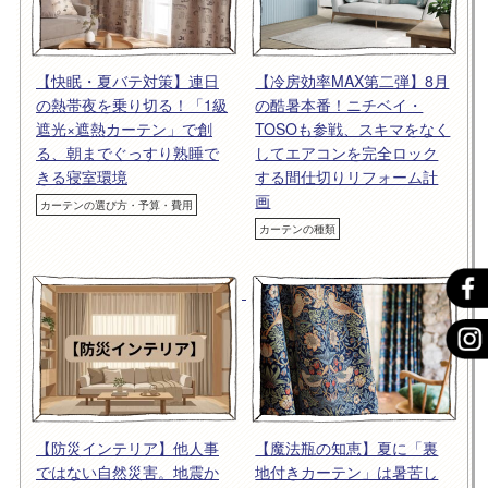
【快眠・夏バテ対策】連日
【冷房効率MAX第二弾】8月
の熱帯夜を乗り切る！「1級
の酷暑本番！ニチベイ・
遮光×遮熱カーテン」で創
TOSOも参戦、スキマをなく
る、朝までぐっすり熟睡で
してエアコンを完全ロック
きる寝室環境
する間仕切りリフォーム計
画
カーテンの選び方・予算・費用
カーテンの種類
【防災インテリア】他人事
【魔法瓶の知恵】夏に「裏
ではない自然災害。地震か
地付きカーテン」は暑苦し