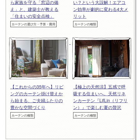
ら家族を守る「窓辺の備
い？という大誤解！エアコ
え」と、建築士が教える
ン効率が劇的に変わる4大メ
「住まいの安全点検」
リット
カーテンの選び方・予算・費用
カーテンの種類
【これからの35年へ】リビ
【極上の天然涼】五感で呼
ングのカーテン掛け替えか
吸する住まいへ。天然リネ
ら始まる、ご夫婦ふたりの
ンカーテン『LifLin（リフリ
豊かな空間づくり
ン）』で楽しむ夏の贅沢
カーテンの種類
カーテンの種類