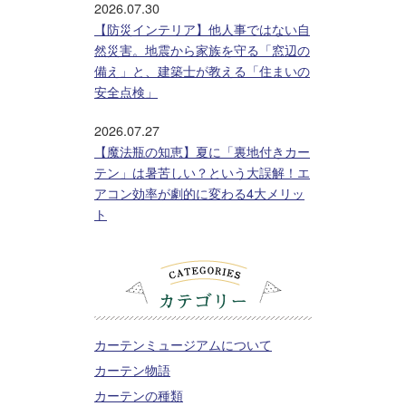
2026.07.30
【防災インテリア】他人事ではない自
然災害。地震から家族を守る「窓辺の
備え」と、建築士が教える「住まいの
安全点検」
2026.07.27
【魔法瓶の知恵】夏に「裏地付きカー
テン」は暑苦しい？という大誤解！エ
アコン効率が劇的に変わる4大メリッ
ト
カーテンミュージアムについて
カーテン物語
カーテンの種類