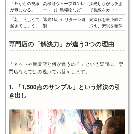
「外からの視線
高機能ウェーブロンレ
採光しながら夜ま
が気になる」
ース
（川島織物など）
で視線をカット
「朝、眩しくて
遮光1級 ＋ リターン縫
光漏れを最小限に
起きてしまう」
製
抑え、安眠を確保
専門店の「解決力」が違う3つの理由
「ネットや量販店と何が違うの？」という疑問に、専
門店ならではの視点でお答えします。
1. 「1,500点のサンプル」という解決の引
き出し