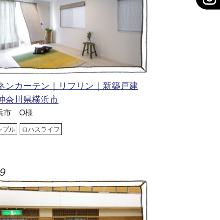
ネンカーテン｜リフリン｜新築戸建
神奈川県横浜市
浜市 O様
ンプル
ロハスライフ
9