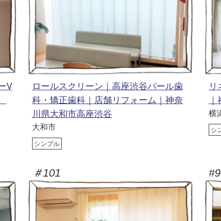
ーV
ロールスクリーン｜高座渋谷パール歯
リ
田
科・矯正歯科｜店舗リフォーム｜神奈
｜
川県大和市高座渋谷
横
大和市
シ
シンプル
＃101
#9