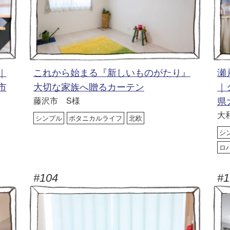
｜
これから始まる『新しいものがたり』
瀬
市
大切な家族へ贈るカーテン
｜
藤沢市 S様
県
大
シンプル
ボタニカルライフ
北欧
シ
ロ
#104
#1