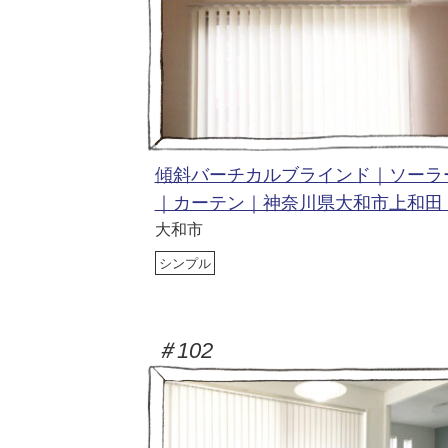
傾斜バーチカルブラインド｜ソーラ
｜カーテン｜神奈川県大和市上和
大和市
シンプル
＃102