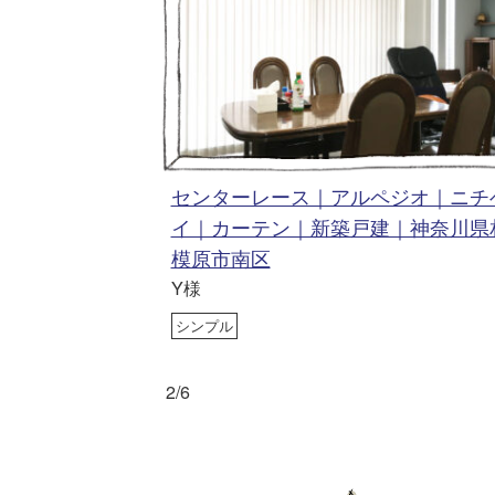
センターレース｜アルペジオ｜ニチ
イ｜カーテン｜新築戸建｜神奈川県
模原市南区
Y様
シンプル
2/6