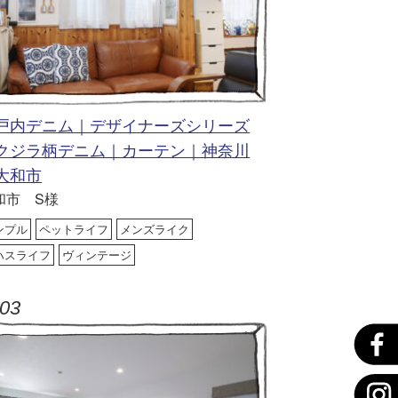
戸内デニム｜デザイナーズシリーズ
クジラ柄デニム｜カーテン｜神奈川
大和市
和市 S様
ンプル
ペットライフ
メンズライク
ハスライフ
ヴィンテージ
03