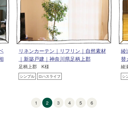
ベ
リネンカーテン｜リフリン｜自然素材
綾
相
｜新築戸建｜神奈川県足柄上郡
替
足柄上郡 K様
綾
シンプル
ロハスライフ
シ
1
2
3
4
5
6