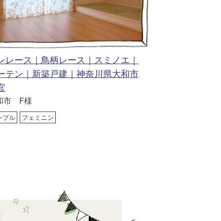
ンレース｜鳥柄レース｜スミノエ｜
ーテン｜新築戸建｜神奈川県大和市
官
和市 F様
ンプル
フェミニン