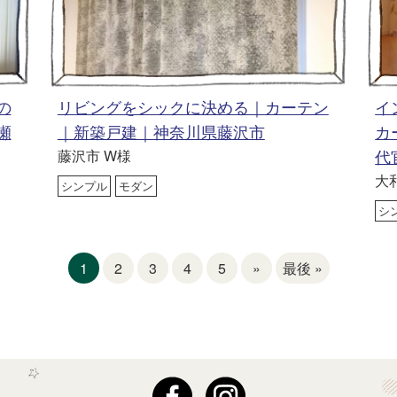
の
リビングをシックに決める｜カーテン
イ
瀬
｜新築戸建｜神奈川県藤沢市
カ
藤沢市 W様
代
大
シンプル
モダン
シ
1
2
3
4
5
»
最後 »