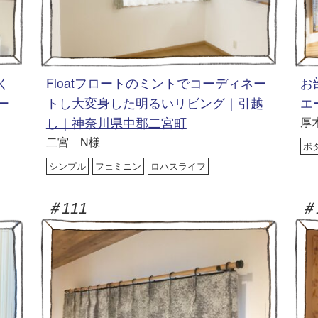
く
Floatフロートのミントでコーディネー
お
ー
トし大変身した明るいリビング｜引越
エ
し｜神奈川県中郡二宮町
厚
二宮 N様
ボ
シンプル
フェミニン
ロハスライフ
＃111
＃