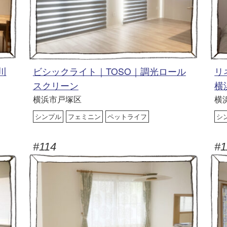
川
ビシックライト｜TOSO｜調光ロール
リ
スクリーン
横
横浜市戸塚区
横
シンプル
フェミニン
ペットライフ
シ
#114
#1