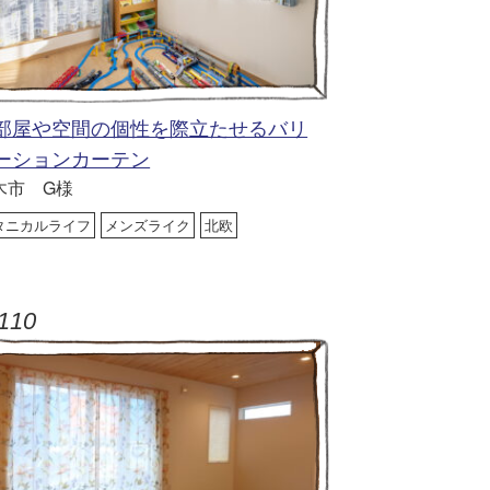
部屋や空間の個性を際立たせるバリ
ーションカーテン
木市 G様
タニカルライフ
メンズライク
北欧
110