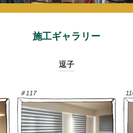
施工ギャラリー
逗子
＃117
11