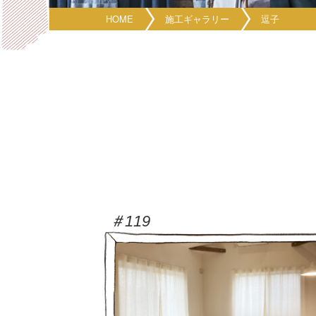
HOME
施工ギャラリー
逗子
＃119