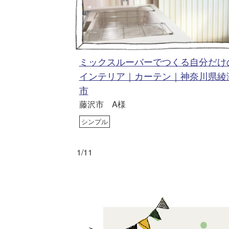
ミックスルーバーでつくる自分だけ
インテリア｜カーテン｜神奈川県綾
市
藤沢市 A様
シンプル
1/11