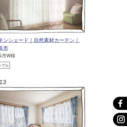
ネンシェード｜自然素材カーテン｜
浜市
浜市W様
ンプル
13