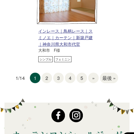
インレース｜鳥柄レース｜ス
ミノエ｜カーテン｜新築戸建
｜神奈川県大和市代官
大和市 F様
シンプル
フェミニン
1
2
3
4
5
»
最後 »
1/14