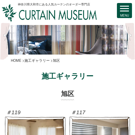
神奈川県大和市にある人気カーテンのオーダー専門店
HOME
施工ギャラリー
旭区
施工ギャラリー
旭区
＃119
＃117