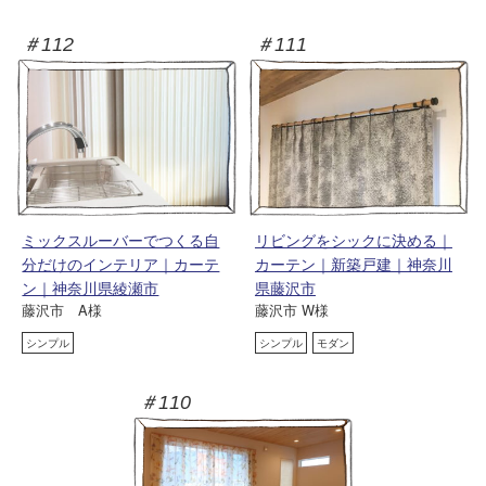
＃112
＃111
ミックスルーバーでつくる自
リビングをシックに決める｜
分だけのインテリア｜カーテ
カーテン｜新築戸建｜神奈川
ン｜神奈川県綾瀬市
県藤沢市
藤沢市 A様
藤沢市 W様
シンプル
シンプル
モダン
＃110