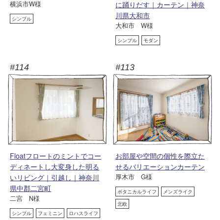
横浜市W様
に踊りだす｜カーテン｜神奈
川県大和市
シンプル
大和市 W様
シンプル
モダン
#114
#113
Floatフロートのミントでコー
お部屋や空間の個性を際立た
ディネートし大変身した明る
せるバリエーションカーテン
厚木市 G様
いリビング｜引越し｜神奈川
県中郡二宮町
ボタニカルライフ
メンズライク
二宮 N様
北欧
シンプル
フェミニン
ロハスライフ