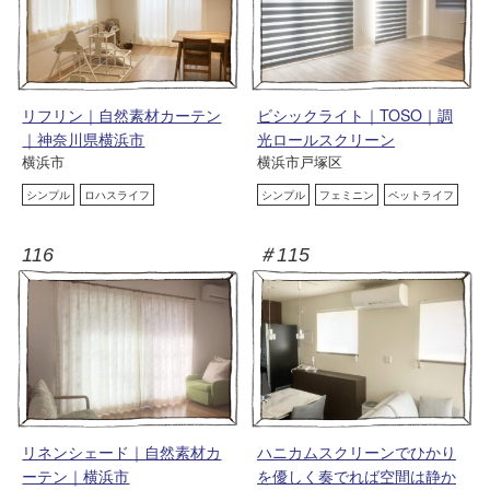
リフリン｜自然素材カーテン
ビシックライト｜TOSO｜調
｜神奈川県横浜市
光ロールスクリーン
横浜市
横浜市戸塚区
シンプル
ロハスライフ
シンプル
フェミニン
ペットライフ
116
＃115
リネンシェード｜自然素材カ
ハニカムスクリーンでひかり
ーテン｜横浜市
を優しく奏でれば空間は静か