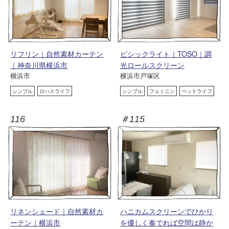
リフリン｜自然素材カーテン
ビシックライト｜TOSO｜調
｜神奈川県横浜市
光ロールスクリーン
横浜市
横浜市戸塚区
シンプル
ロハスライフ
シンプル
フェミニン
ペットライフ
116
＃115
リネンシェード｜自然素材カ
ハニカムスクリーンでひかり
ーテン｜横浜市
を優しく奏でれば空間は静か