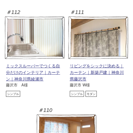
＃112
＃111
ミックスルーバーでつくる自
リビングをシックに決める｜
分だけのインテリア｜カーテ
カーテン｜新築戸建｜神奈川
ン｜神奈川県綾瀬市
県藤沢市
藤沢市 A様
藤沢市 W様
シンプル
シンプル
モダン
＃110