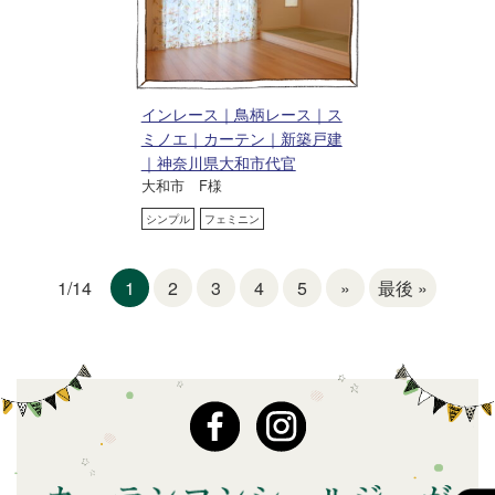
インレース｜鳥柄レース｜ス
ミノエ｜カーテン｜新築戸建
｜神奈川県大和市代官
大和市 F様
シンプル
フェミニン
1
2
3
4
5
»
最後 »
1/14