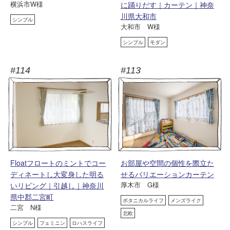
横浜市W様
に踊りだす｜カーテン｜神奈
川県大和市
シンプル
大和市 W様
シンプル
モダン
#114
#113
Floatフロートのミントでコー
お部屋や空間の個性を際立た
ディネートし大変身した明る
せるバリエーションカーテン
厚木市 G様
いリビング｜引越し｜神奈川
県中郡二宮町
ボタニカルライフ
メンズライク
二宮 N様
北欧
シンプル
フェミニン
ロハスライフ