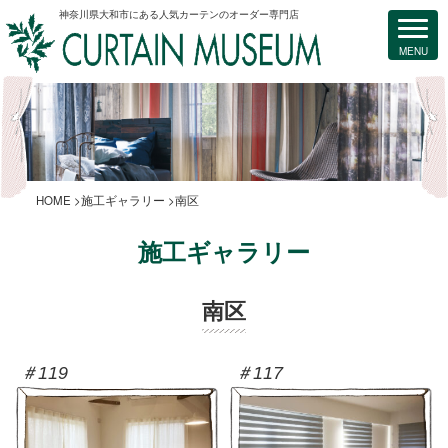
神奈川県大和市にある人気カーテンのオーダー専門店
HOME
施工ギャラリー
南区
施工ギャラリー
南区
＃119
＃117