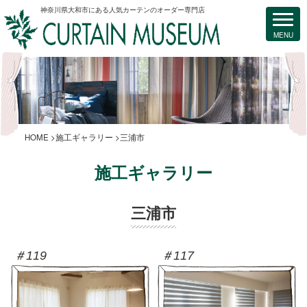
神奈川県大和市にある人気カーテンのオーダー専門店
HOME
施工ギャラリー
三浦市
施工ギャラリー
三浦市
＃119
＃117