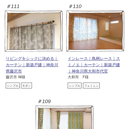
＃111
＃110
リビングをシックに決める｜
インレース｜鳥柄レース｜ス
カーテン｜新築戸建｜神奈川
ミノエ｜カーテン｜新築戸建
県藤沢市
｜神奈川県大和市代官
藤沢市 W様
大和市 F様
シンプル
モダン
シンプル
フェミニン
＃109