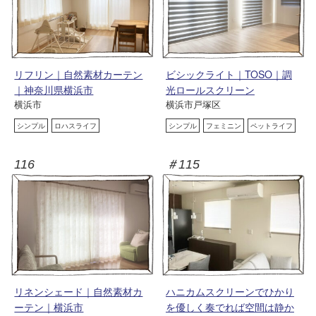
リフリン｜自然素材カーテン
ビシックライト｜TOSO｜調
｜神奈川県横浜市
光ロールスクリーン
横浜市
横浜市戸塚区
シンプル
ロハスライフ
シンプル
フェミニン
ペットライフ
116
＃115
リネンシェード｜自然素材カ
ハニカムスクリーンでひかり
ーテン｜横浜市
を優しく奏でれば空間は静か