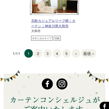
北欧カジュアルリーフ柄｜カ
ーテン｜神奈川県大和市
大和市
ボタニカルライフ
北欧
1
2
3
4
5
»
最後 »
1/11