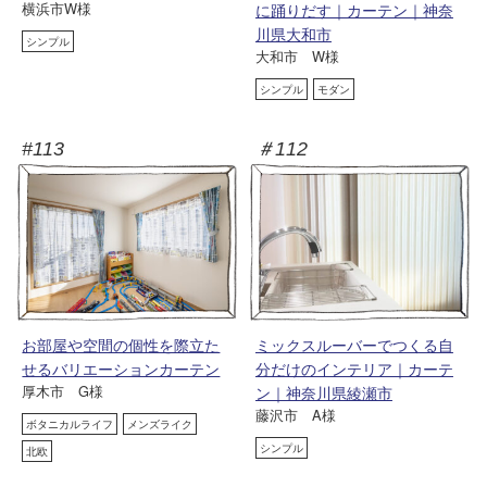
横浜市W様
に踊りだす｜カーテン｜神奈
川県大和市
シンプル
大和市 W様
シンプル
モダン
#113
＃112
お部屋や空間の個性を際立た
ミックスルーバーでつくる自
せるバリエーションカーテン
分だけのインテリア｜カーテ
厚木市 G様
ン｜神奈川県綾瀬市
藤沢市 A様
ボタニカルライフ
メンズライク
シンプル
北欧