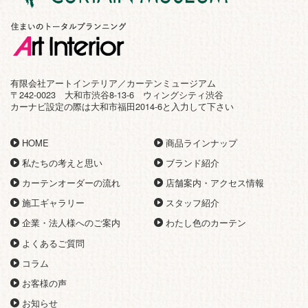
有限会社アートインテリア／カーテンミュージアム
〒242-0023 大和市渋谷8-13-6 ウィングシティ渋谷
カーナビ設定の際は大和市福田2014-6と入力して下さい
HOME
商品ラインナップ
私たちの考えと思い
ブランド紹介
カーテンオーダーの流れ
店舗案内・アクセス情報
施工ギャラリー
スタッフ紹介
企業・法人様へのご案内
わたし色のカーテン
よくあるご質問
コラム
お客様の声
お知らせ